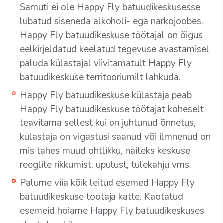
Samuti ei ole Happy Fly batuudikeskusesse
lubatud siseneda alkoholi- ega narkojoobes.
Happy Fly batuudikeskuse töötajal on õigus
eelkirjeldatud keelatud tegevuse avastamisel
paluda külastajal viivitamatult Happy Fly
batuudikeskuse territooriumilt lahkuda.
Happy Fly batuudikeskuse külastaja peab
Happy Fly batuudikeskuse töötajat koheselt
teavitama sellest kui on juhtunud õnnetus,
külastaja on vigastusi saanud või ilmnenud on
mis tahes muud ohtlikku, näiteks keskuse
reeglite rikkumist, uputust, tulekahju vms.
Palume viia kõik leitud esemed Happy Fly
batuudikeskuse töötaja kätte. Kaotatud
esemeid hoiame Happy Fly batuudikeskuses