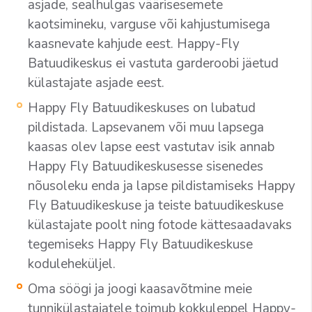
asjade, sealhulgas väärisesemete
kaotsimineku, varguse või kahjustumisega
kaasnevate kahjude eest. Happy-Fly
Batuudikeskus ei vastuta garderoobi jäetud
külastajate asjade eest.
Happy Fly Batuudikeskuses on lubatud
pildistada. Lapsevanem või muu lapsega
kaasas olev lapse eest vastutav isik annab
Happy Fly Batuudikeskusesse sisenedes
nõusoleku enda ja lapse pildistamiseks Happy
Fly Batuudikeskuse ja teiste batuudikeskuse
külastajate poolt ning fotode kättesaadavaks
tegemiseks Happy Fly Batuudikeskuse
koduleheküljel.
Oma söögi ja joogi kaasavõtmine meie
tunnikülastajatele toimub kokkuleppel Happy-