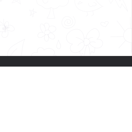
Lahtiolekuajad:
E-N 11:00 - 21:00 R-P 10:00 - 21:00
Mustika Keskus 2.korrus, Karjavälja
4, Tallinn 12918
Tel:
+372 55 21 510
Email:
info@happy-fly.ee
RV TEENUSED OÜ