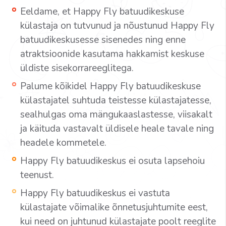
Eeldame, et Happy Fly batuudikeskuse
külastaja on tutvunud ja nõustunud Happy Fly
batuudikeskusesse sisenedes ning enne
atraktsioonide kasutama hakkamist keskuse
üldiste sisekorrareeglitega.
Palume kõikidel Happy Fly batuudikeskuse
külastajatel suhtuda teistesse külastajatesse,
sealhulgas oma mängukaaslastesse, viisakalt
ja käituda vastavalt üldisele heale tavale ning
headele kommetele.
Happy Fly batuudikeskus ei osuta lapsehoiu
teenust.
Happy Fly batuudikeskus ei vastuta
külastajate võimalike õnnetusjuhtumite eest,
kui need on juhtunud külastajate poolt reeglite