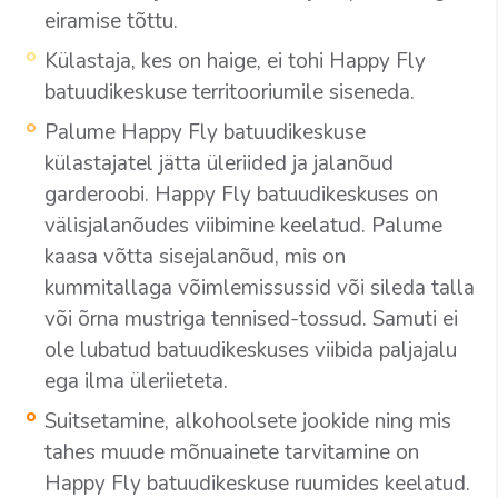
eiramise tõttu.
Külastaja, kes on haige, ei tohi Happy Fly
batuudikeskuse territooriumile siseneda.
Palume Happy Fly batuudikeskuse
külastajatel jätta üleriided ja jalanõud
garderoobi. Happy Fly batuudikeskuses on
välisjalanõudes viibimine keelatud. Palume
kaasa võtta sisejalanõud, mis on
kummitallaga võimlemissussid või sileda talla
või õrna mustriga tennised-tossud. Samuti ei
ole lubatud batuudikeskuses viibida paljajalu
ega ilma üleriieteta.
Suitsetamine, alkohoolsete jookide ning mis
tahes muude mõnuainete tarvitamine on
Happy Fly batuudikeskuse ruumides keelatud.