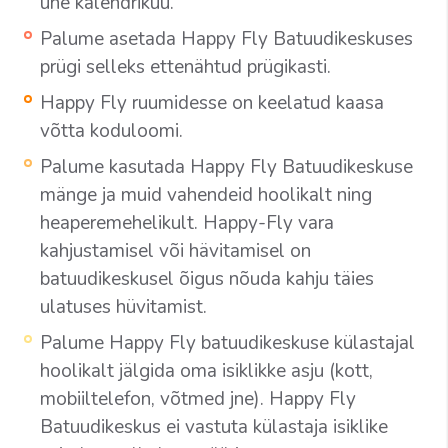
ühe kalendrikuu.
Palume asetada Happy Fly Batuudikeskuses
prügi selleks ettenähtud prügikasti.
Happy Fly ruumidesse on keelatud kaasa
võtta koduloomi.
Palume kasutada Happy Fly Batuudikeskuse
mänge ja muid vahendeid hoolikalt ning
heaperemehelikult. Happy-Fly vara
kahjustamisel või hävitamisel on
batuudikeskusel õigus nõuda kahju täies
ulatuses hüvitamist.
Palume Happy Fly batuudikeskuse külastajal
hoolikalt jälgida oma isiklikke asju (kott,
mobiiltelefon, võtmed jne). Happy Fly
Batuudikeskus ei vastuta külastaja isiklike