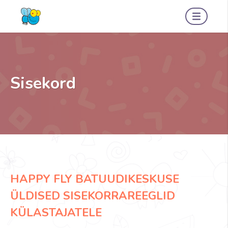
Sisekord
HAPPY FLY BATUUDIKESKUSE
ÜLDISED SISEKORRAREEGLID
KÜLASTAJATELE