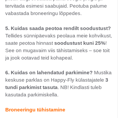
tervitada esimesi saabujaid. Peotuba palume
vabastada broneeringu lõppedes.
5. Kuidas saada peotoa rendilt soodustust?
Tellides sünnipäevaks peolaua meie kohvikust,
saate peotoa hinnast
soodustust kuni 25%
!
See on mugavaim viis tähistamiseks – soe toit
ja jook ootavad teid kohapeal.
6. Kuidas on lahendatud parkimine?
Mustika
keskuse parklas on Happy-Fly külastajatele
3
tundi parkimist tasuta
. NB! Kindlasti tuleb
kasutada parkimiskella.
Broneeringu tühistamine