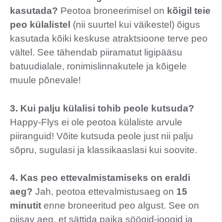
kasutada?
Peotoa broneerimisel on
kõigil teie
peo külalistel
(nii suurtel kui väikestel) õigus
kasutada kõiki keskuse atraktsioone terve peo
vältel. See tähendab piiramatut ligipääsu
batuudialale, ronimislinnakutele ja kõigele
muule põnevale!
3. Kui palju külalisi tohib peole kutsuda?
Happy-Flys ei ole peotoa külaliste arvule
piiranguid! Võite kutsuda peole just nii palju
sõpru, sugulasi ja klassikaaslasi kui soovite.
4. Kas peo ettevalmistamiseks on eraldi
aeg?
Jah, peotoa ettevalmistusaeg on
15
minutit
enne broneeritud peo algust. See on
piisav aeg, et sättida paika söögid-joogid ja