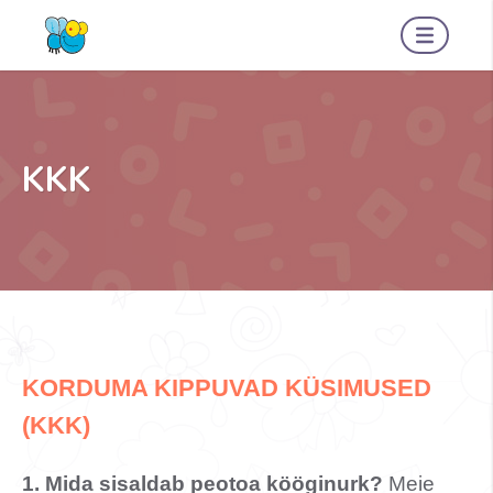
KKK
KORDUMA KIPPUVAD KÜSIMUSED
(KKK)
1. Mida sisaldab peotoa kööginurk?
Meie