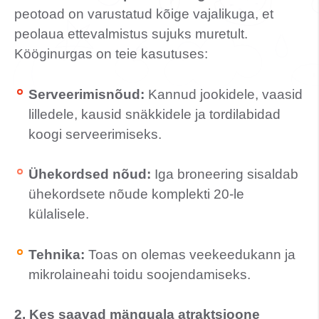
peotoad on varustatud kõige vajalikuga, et
peolaua ettevalmistus sujuks muretult.
Kööginurgas on teie kasutuses:
Serveerimisnõud:
Kannud jookidele, vaasid
lilledele, kausid snäkkidele ja tordilabidad
koogi serveerimiseks.
Ühekordsed nõud:
Iga broneering sisaldab
ühekordsete nõude komplekti 20-le
külalisele.
Tehnika:
Toas on olemas veekeedukann ja
mikrolaineahi toidu soojendamiseks.
2. Kes saavad mänguala atraktsioone