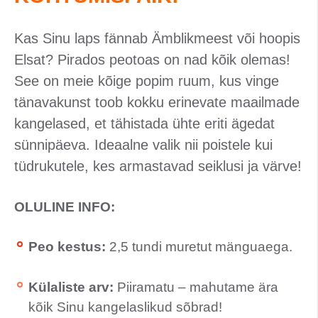
Kas Sinu laps fännab Ämblikmeest või hoopis
Elsat? Pirados peotoas on nad kõik olemas!
See on meie kõige popim ruum, kus vinge
tänavakunst toob kokku erinevate maailmade
kangelased, et tähistada ühte eriti ägedat
sünnipäeva. Ideaalne valik nii poistele kui
tüdrukutele, kes armastavad seiklusi ja värve!
OLULINE INFO:
Peo kestus:
2,5 tundi muretut mänguaega.
Külaliste arv:
Piiramatu – mahutame ära
kõik Sinu kangelaslikud sõbrad!