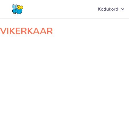
Navigeerimine
VIKERKAAR001
Kodukord
VIKERKAAR