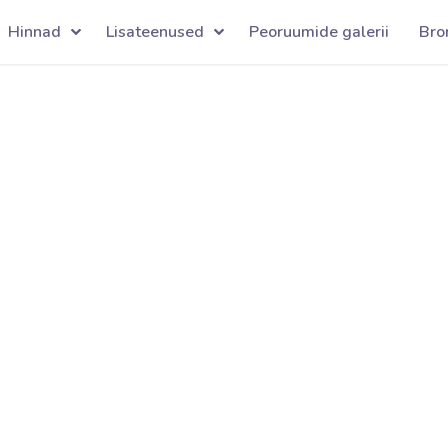
Hinnad
Lisateenused
Peoruumide galerii
Bro