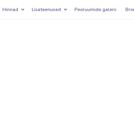
Hinnad
Lisateenused
Peoruumide galerii
Bro