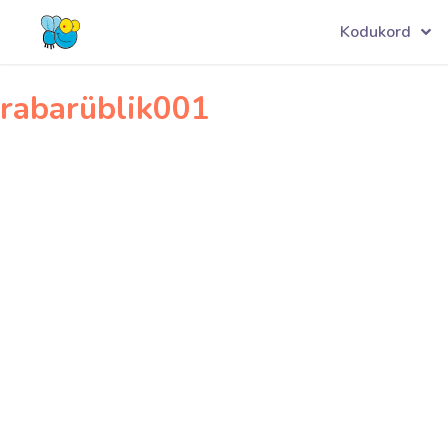
Navigeerimine
pääsusilm001
Kodukord
rabarüblik001