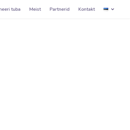
sinilill001
neeri tuba
Meist
Partnerid
Kontakt