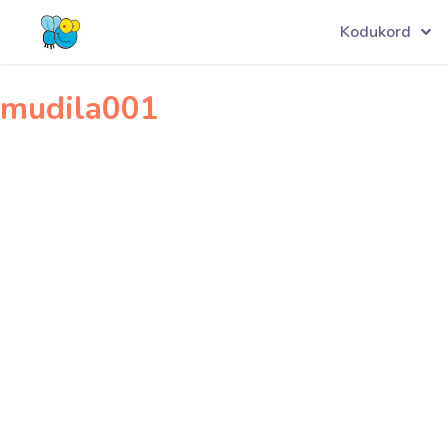
Navigeerimine
mooniõied001
Kodukord
mudila001