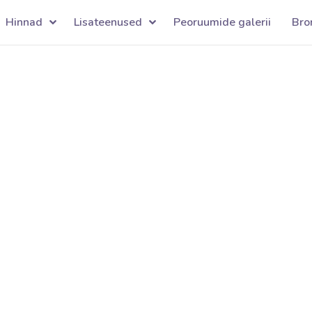
Hinnad
Lisateenused
Peoruumide galerii
Bro