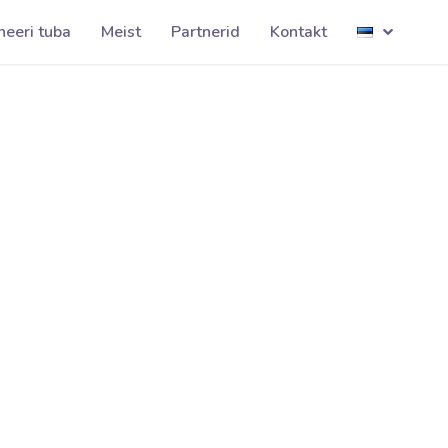
männimudila001
neeri tuba
Meist
Partnerid
Kontakt