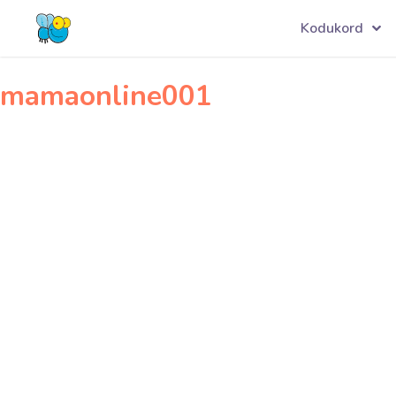
Navigeerimine
infonet001
Kodukord
mamaonline001