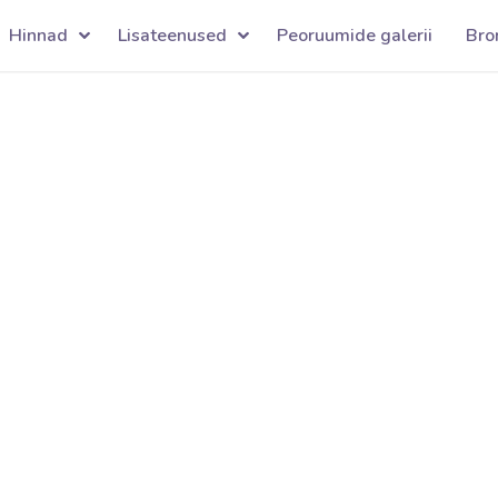
Hinnad
Lisateenused
Peoruumide galerii
Bro