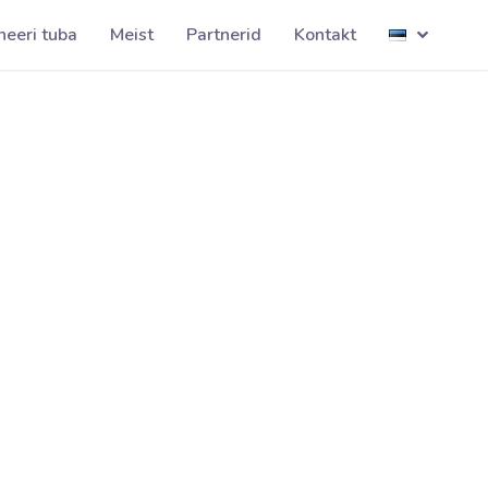
linnamäela001
neeri tuba
Meist
Partnerid
Kontakt