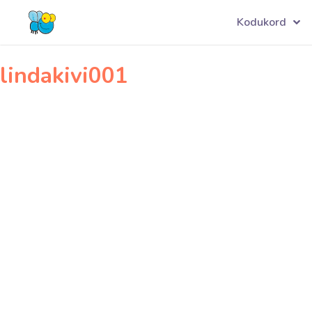
Navigeerimine
lill001
Kodukord
lindakivi001