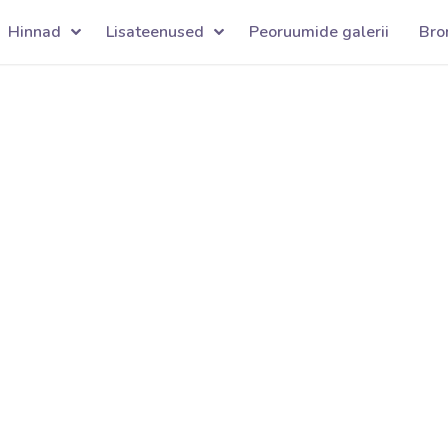
Hinnad
Lisateenused
Peoruumide galerii
Bro