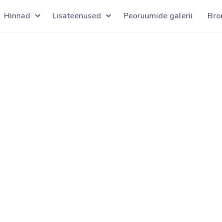
Hinnad
Lisateenused
Peoruumide galerii
Bro