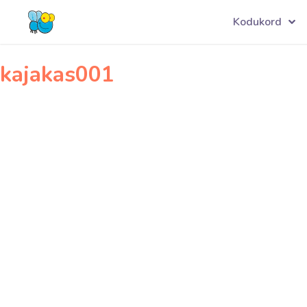
Navigeerimine
kopli001
Kodukord
kajakas001