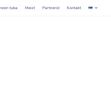
kelluke001
neeri tuba
Meist
Partnerid
Kontakt