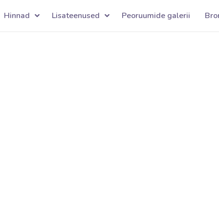
Hinnad
Lisateenused
Peoruumide galerii
Bro