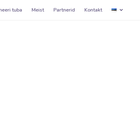
tkvg001
neeri tuba
Meist
Partnerid
Kontakt