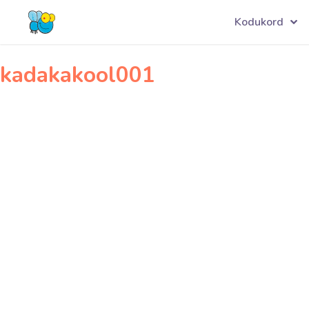
Navigeerimine
jk001
Kodukord
kadakakool001